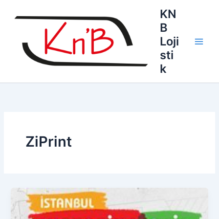
İçeriğe
KN
atla
B
Loji
sti
k
ZiPrint