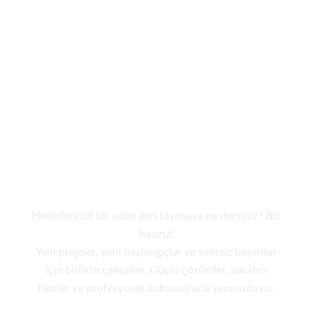
Çözüm ortağınız olalım!
Yeni projeye hazır
mısınız?
Hedeflerinizi bir adım ileri taşımaya ne dersiniz? Biz
hazırız!
Yeni projeler, yeni başlangıçlar ve sınırsız başarılar
için birlikte çalışalım. Güçlü çözümler, yaratıcı
fikirler ve profesyonel dokunuşlarla yanınızdayız.