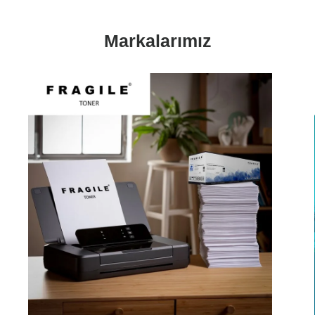
Markalarımız
Pre
Ne