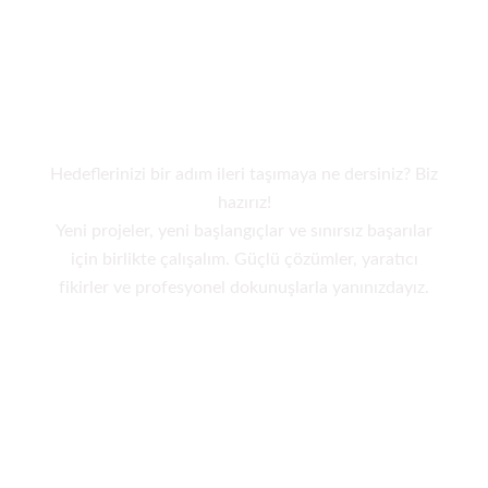
Yeni projeye hazır
mısınız?
Hedeflerinizi bir adım ileri taşımaya ne dersiniz? Biz
hazırız!
Yeni projeler, yeni başlangıçlar ve sınırsız başarılar
için birlikte çalışalım. Güçlü çözümler, yaratıcı
fikirler ve profesyonel dokunuşlarla yanınızdayız.
İletişime Geçin!