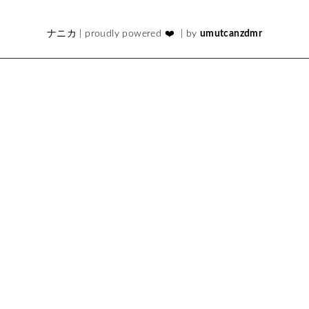
ナニカ
| proudly powered ❤️ | by
umutcanzdmr