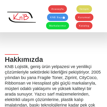
İçeriğe
atla
Anasayfa
İletişim
KNB Bayi
Kurumsal
Markalarımız
Katalog
Hakkımızda
KNB Lojistik, geniş ürün yelpazesi ve yenilikçi
çözümleriyle sektördeki liderliğini pekiştiriyor. 2005
yılından bu yana Fragile Toner, Ziprint, CityCoco,
Ribbonsan ve Hessplast gibi güçlü markalarıyla,
müşteri odaklı yaklaşımı ve yüksek kaliteyi bir
arada sunuyor. Yazıcı sarf malzemelerinden,
elektrikli ulaşım çözümlerine, plastik kalıp
imalatından, baskı teknolojilerine kadar pek çok