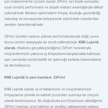
için mükemmel bir çözüm sunan ZiPrint, net baskı sonuçları,
uzun ömürlü performans ve düşük maliyet avantajlarıyla dikkat
çekmektedir. Modern işletmelerin ihtiyaç duyduğu güvenilirliği,
teknoloji ve inovasyonla birleştirerek sektördeki standartları
yeniden tanımlamaktadır.
ZiPrint ürünleri sadece yüksek performanslarıyla değil, çevre
dostu üretim anlayışıyla da tercih edilmektedir.
KNB Lojistik
olarak
, ithalatını gerçekleştirdiğimiz ZiPrint tonerleriyle,
müşterilerimizin yalnızca iş ihtiyaçlarını karşılamakla kalmıyor,
aynı zamanda sürdürülebilir bir geleceğe katkıda bulunmalarını
da destekliyoruz.
KNB Lojistik’in yeni hamlesi: ZiPrint
KNB Lojistik olarak, iş ortaklarımızın ve müşterilerimizin
ihtiyaçlarına yönelik en kaliteli çözümleri sunmayı bir misyon
olarak benimsiyoruz. Bu doğrultuda portföyümüze eklediğimiz
ZiPrint markası, ürün kalitesi ve yenilikçi yaklaşımıyla sadece