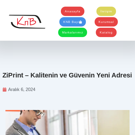
İçeriğe
atla
Anasayfa
İletişim
KNB Bayi
Kurumsal
Markalarımız
Katalog
ZiPrint – Kalitenin ve Güvenin Yeni Adresi
Aralık 6, 2024