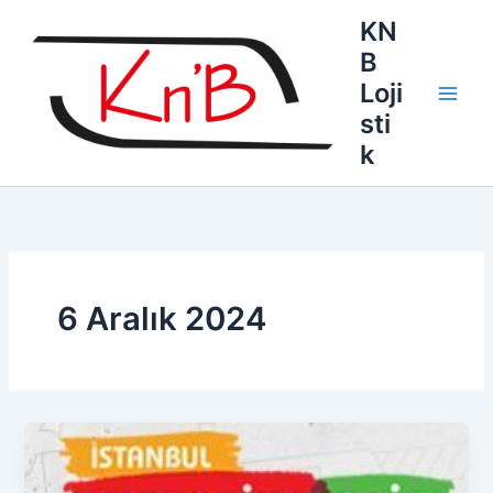
İçeriğe
KN
atla
B
Loji
sti
k
6 Aralık 2024