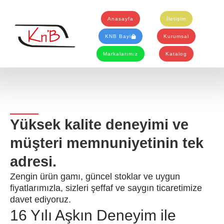
İçeriğe
atla
Anasayfa
İletişim
KNB Bayi
Kurumsal
Markalarımız
Katalog
Yüksek kalite deneyimi ve
müşteri memnuniyetinin tek
adresi.
Zengin ürün gamı, güncel stoklar ve uygun
fiyatlarımızla, sizleri şeffaf ve saygın ticaretimize
davet ediyoruz.
16 Yılı Aşkın Deneyim ile