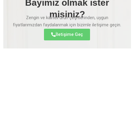
n
a
k
Bayimiz olmak ister
m
misiniz?
Zengin ve kaliteli ürün çeşitlerinden, uygun
fiyatlarımızdan faydalanmak için bizimle iletişime geçin.
İletişime Geç
Çözüm ortağınız olalım!