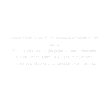
Yeni projeye hazır
mısınız?
Hedeflerinizi bir adım ileri taşımaya ne dersiniz? Biz
hazırız!
Yeni projeler, yeni başlangıçlar ve sınırsız başarılar
için birlikte çalışalım. Güçlü çözümler, yaratıcı
fikirler ve profesyonel dokunuşlarla yanınızdayız.
İletişime Geçin!